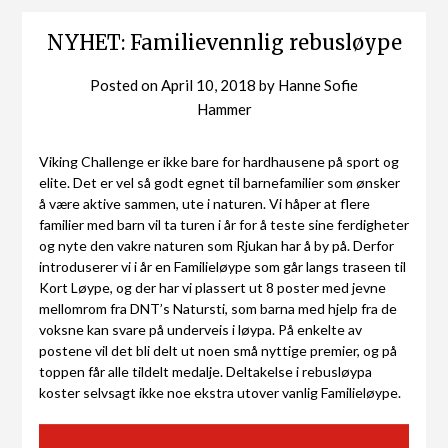
NYHET: Familievennlig rebusløype
Posted on
April 10, 2018
by
Hanne Sofie
Hammer
Viking Challenge er ikke bare for hardhausene på sport og
elite. Det er vel så godt egnet til barnefamilier som ønsker
å være aktive sammen, ute i naturen. Vi håper at flere
familier med barn vil ta turen i år for å teste sine ferdigheter
og nyte den vakre naturen som Rjukan har å by på. Derfor
introduserer vi i år en Familieløype som går langs traseen til
Kort Løype, og der har vi plassert ut 8 poster med jevne
mellomrom fra DNT’s Natursti, som barna med hjelp fra de
voksne kan svare på underveis i løypa. På enkelte av
postene vil det bli delt ut noen små nyttige premier, og på
toppen får alle tildelt medalje. Deltakelse i rebusløypa
koster selvsagt ikke noe ekstra utover vanlig Familieløype.