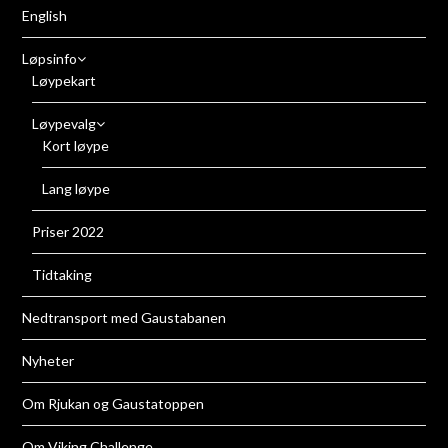
English
Løpsinfo
Løypekart
Løypevalg
Kort løype
Lang løype
Priser 2022
Tidtaking
Nedtransport med Gaustabanen
Nyheter
Om Rjukan og Gaustatoppen
Om Viking Challenge