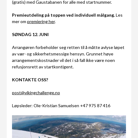
(gratis) med Gaustabanen for alle med startnummer.
Premieutdeling på toppen ved individuell målgang.
Les
mer om
premiering her
.
SØNDAG 12. JUNI
Arrangøren forbeholder seg retten til å måtte avlyse løpet
av vær- og sikkerhetsmessige hensyn. Grunnet høye
arrangementskostnader vil det i så fall ikke være noen
refusjonsrett av startkontigent.
KONTAKTE OSS?
post@vikingchallenge.no
Løpsleder: Ole-Kristian Samuelsen +47 975 87 416